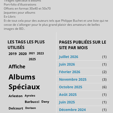
Tirages spéciaux d'albums
Port-folio d'illustrations
Offsets en format 30x40 et 50x70
Jaquettes pour albums
Ex-Libris
Et de tout cela pour des auteurs tels que Philippe Buchet et une liste qui ne
cesse de s'allonger pour le plus grand plaisir des amateurs de belles
images de BD..
LES TAGS LES PLUS
PAGES PUBLIÉES SUR LE
UTILISÉS
SITE PAR MOIS
2019
2020
2021
2023
Juillet 2026
(1)
2025
Juin 2026
(1)
Affiche
Février 2026
(2)
Albums
Novembre 2025
(3)
Spéciaux
Octobre 2025
(6)
Août 2025
(1)
Arleston
Ayroles
Barbucci
Dany
Juin 2025
(1)
Delcourt
Dorison
Décembre 2024
(1)