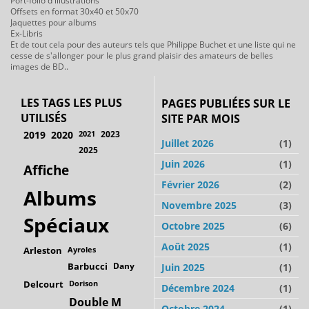
Port-folio d'illustrations
Offsets en format 30x40 et 50x70
Jaquettes pour albums
Ex-Libris
Et de tout cela pour des auteurs tels que Philippe Buchet et une liste qui ne
cesse de s'allonger pour le plus grand plaisir des amateurs de belles
images de BD..
LES TAGS LES PLUS
PAGES PUBLIÉES SUR LE
UTILISÉS
SITE PAR MOIS
2019
2020
2021
2023
Juillet 2026
(1)
2025
Juin 2026
(1)
Affiche
Février 2026
(2)
Albums
Novembre 2025
(3)
Spéciaux
Octobre 2025
(6)
Août 2025
(1)
Arleston
Ayroles
Barbucci
Dany
Juin 2025
(1)
Delcourt
Dorison
Décembre 2024
(1)
Double M
Octobre 2024
(1)