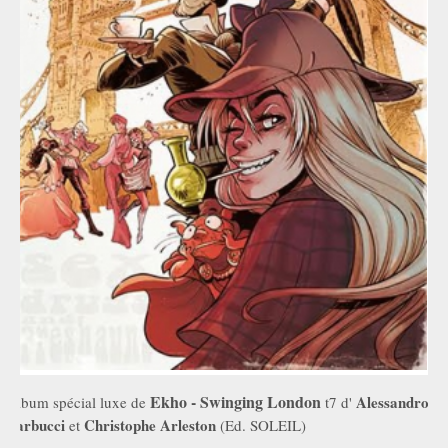
Ekho - Swinging London
Alessandro
Album spécial luxe de
t7 d'
Barbucci
Christophe Arleston
et
(Ed. SOLEIL)