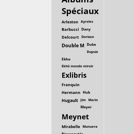
Spéciaux
Arleston
Ayroles
Barbucci
Dany
Delcourt
Dorison
Duke
Double M
Dupuis
Ekho
Ekhö monde miroir
Exlibris
Franquin
Hermann
Hub
Hugault
Jim
Marin
Meyer
Meynet
Mirabelle
Munuera
Nouveautés