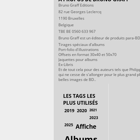
Bruno Graff Editions
82 rue Georges Leclercq
1190 Bruxelles
Belgique
TBE BE 0560 633 967
Bruno Graff est un éditeur de produits para-BD
Tirages spéciaux d'albums
Port-folio d'illustrations
Offsets en format 30x40 et 50x70
Jaquettes pour albums
Ex-Libris
Et de tout cela pour des auteurs tels que Philip
qui ne cesse de s'allonger pour le plus grand p
belles images de BD..
LES TAGS LES
PLUS UTILISÉS
2019
2020
2021
2023
2025
Affiche
Albums