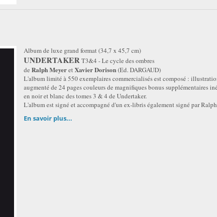
Album de luxe grand format (34,7 x 45,7 cm)
UNDERTAKER
T3&4 - Le cycle des ombres
Ralph Meyer
Xavier Dorison
de
et
(Ed. DARGAUD)
L'album limité à 550 exemplaires commercialisés est composé : illustration
augmenté de 24 pages couleurs de magnifiques bonus supplémentaires inédit
en noir et blanc des tomes 3 & 4 de Undertaker.
L'album est signé et accompagné d'un ex-libris également signé par Ralp
En savoir plus...