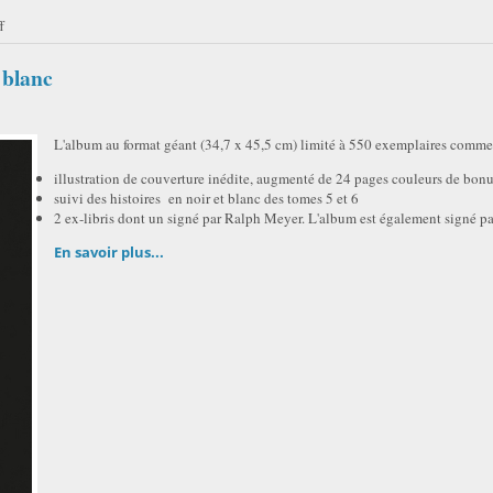
f
 blanc
L'album au format géant (34,7 x 45,5 cm) limité à 550 exemplaires commer
illustration de couverture inédite, augmenté de 24 pages couleurs de bonu
suivi des histoires en noir et blanc des tomes 5 et 6
2 ex-libris dont un signé par Ralph Meyer. L'album est également signé p
En savoir plus...