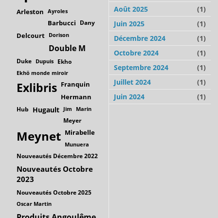
Août 2025
(1)
Arleston
Ayroles
Barbucci
Dany
Juin 2025
(1)
Delcourt
Dorison
Décembre 2024
(1)
Double M
Octobre 2024
(1)
Duke
Dupuis
Ekho
Septembre 2024
(1)
Ekhö monde miroir
Juillet 2024
(1)
Franquin
Exlibris
Juin 2024
(1)
Hermann
Hub
Hugault
Jim
Marin
Meyer
Mirabelle
Meynet
Munuera
Nouveautés Décembre 2022
Nouveautés Octobre
2023
Nouveautés Octobre 2025
Oscar Martin
Produits Angoulême