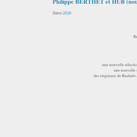
Philippe BERTHET et HUB (nou
Dans
2026
Br
une nouvelle sélectio
une nouvelle 
des originaux de Bachalo 