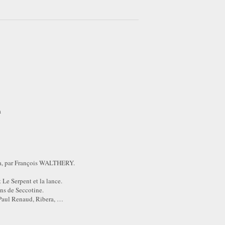
a
acha, par François WALTHERY.
 Le Serpent et la lance.
ns de Seccotine.
 Paul Renaud, Ribera, …