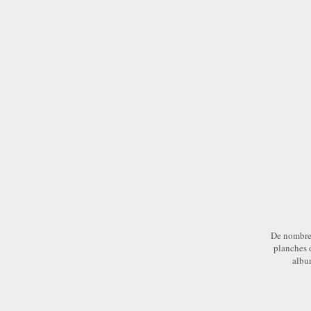
De nombreus
planches o
albu