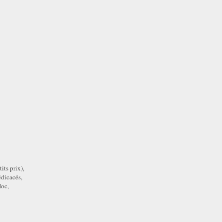
its prix),
édicacés,
oc,