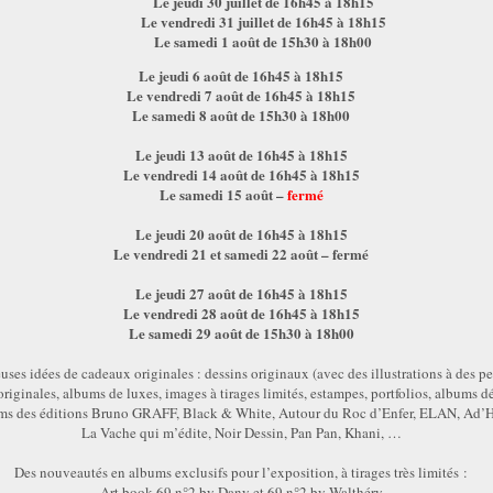
Le jeudi 30 juillet de 16h45 à 18h15
Le vendredi 31 juillet de 16h45 à 18h15
Le samedi 1 août de 15h30 à 18h00
Le jeudi 6 août de 16h45 à 18h15
Le vendredi 7 août de 16h45 à 18h15
Le samedi 8 août de 15h30 à 18h00
Le jeudi 13 août de 16h45 à 18h15
Le vendredi 14 août de 16h45 à 18h15
Le samedi 15 août –
fermé
Le jeudi 20 août de 16h45 à 18h15
Le vendredi 21 et samedi 22 août – fermé
Le jeudi 27 août de 16h45 à 18h15
Le vendredi 28 août de 16h45 à 18h15
Le samedi 29 août de 15h30 à 18h00
es idées de cadeaux originales : dessins originaux (avec des illustrations à des pet
riginales, albums de luxes, images à tirages limités, estampes, portfolios, albums d
ms des éditions Bruno GRAFF, Black & White, Autour du Roc d’Enfer, ELAN, Ad’H
La Vache qui m’édite, Noir Dessin, Pan Pan, Khani, …
Des nouveautés en albums exclusifs pour l’exposition, à tirages très limités :
Art book 69 n°2 by Dany et 69 n°2 by Walthéry