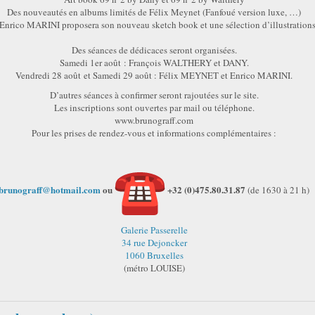
Des nouveautés en albums limités de Félix Meynet (Fanfoué version luxe, …)
 Enrico MARINI proposera son nouveau sketch book et une sélection d’illustrations
Des séances de dédicaces seront organisées.
Samedi 1er août : François WALTHERY et DANY.
Vendredi 28 août et Samedi 29 août : Félix MEYNET et Enrico MARINI.
D’autres séances à confirmer seront rajoutées sur le site.
Les inscriptions sont ouvertes par mail ou téléphone.
www.brunograff.com
Pour les prises de rendez-vous et informations complémentaires :
brunograff@hotmail.com
ou
+32 (0)475.80.31.87
(de 1630 à 21 h)
Galerie Passerelle
34 rue Dejoncker
1060 Bruxelles
(métro LOUISE)