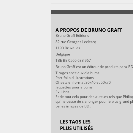
A PROPOS DE BRUNO GRAFF
Bruno Graff Editions
82 rue Georges Leclercq
1190 Bruxelles
Belgique
TBE BE 0560 633 967
Bruno Graff est un éditeur de produits para-BD
Tirages spéciaux d'albums
Port-folio d'illustrations
Offsets en format 30x40 et 50x70
Jaquettes pour albums
Ex-Libris
Et de tout cela pour des auteurs tels que Philip
qui ne cesse de s'allonger pour le plus grand p
belles images de BD..
LES TAGS LES
PLUS UTILISÉS