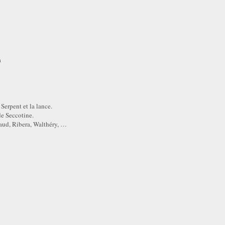
a
Serpent et la lance.
de Seccotine.
aud, Ribera, Walthéry, …