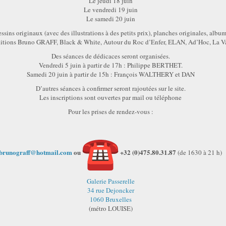
Le jeudi 18 juin
Le vendredi 19 juin
Le samedi 20 juin
ins originaux (avec des illustrations à des petits prix), planches originales, album
éditions Bruno GRAFF, Black & White, Autour du Roc d’Enfer, ELAN, Ad’Hoc, La Va
Des séances de dédicaces seront organisées.
Vendredi 5 juin à partir de 17h : Philippe BERTHET.
Samedi 20 juin à partir de 15h : François WALTHERY et DAN
D’autres séances à confirmer seront rajoutées sur le site.
Les inscriptions sont ouvertes par mail ou téléphone
Pour les prises de rendez-vous :
brunograff@hotmail.com
ou
+32 (0)475.80.31.87
(de 1630 à 21 h)
Galerie Passerelle
34 rue Dejoncker
1060 Bruxelles
(métro LOUISE)