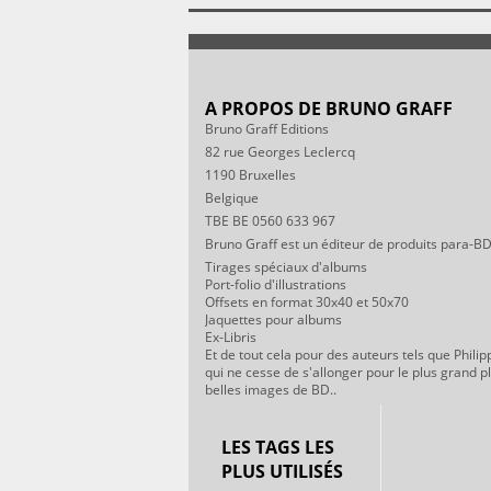
A PROPOS DE BRUNO GRAFF
Bruno Graff Editions
82 rue Georges Leclercq
1190 Bruxelles
Belgique
TBE BE 0560 633 967
Bruno Graff est un éditeur de produits para-BD
Tirages spéciaux d'albums
Port-folio d'illustrations
Offsets en format 30x40 et 50x70
Jaquettes pour albums
Ex-Libris
Et de tout cela pour des auteurs tels que Philip
qui ne cesse de s'allonger pour le plus grand p
belles images de BD..
LES TAGS LES
PLUS UTILISÉS