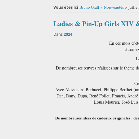
Vous êtes ici
Bruno Graff
Nouveautés
juille
>
>
Ladies & Pin-Up Girls XIV & 
Dans
2024
En ces mois d’ét
à son e
L
De nombreuses œuvres réalisées sur le thème de 
Ce
Avec Alessandro Barbucci, Philippe Berthet (u
Dan, Dany, Dupa, René Follet, Francis, André 
Louis Mourier, José-Luis
De nombreuses idées de cadeaux originales : dessi