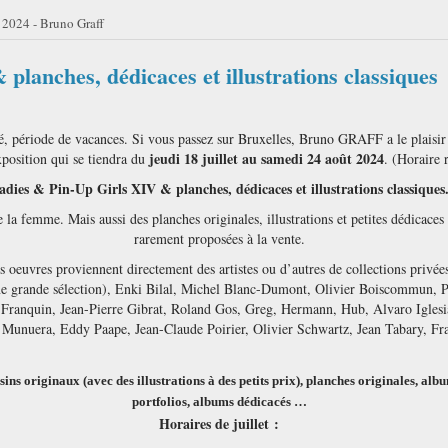
t 2024 - Bruno Graff
planches, dédicaces et illustrations classiques
é, période de vacances. Si vous passez sur Bruxelles, Bruno GRAFF a le plaisir
jeudi 18 juillet au samedi 24 août 2024
xposition qui se tiendra du
. (Horaire 
adies & Pin-Up Girls XIV & planches, dédicaces et illustrations classiques
la femme. Mais aussi des planches originales, illustrations et petites dédicaces
rarement proposées à la vente.
s oeuvres proviennent directement des artistes ou d’autres de collections privées
ne grande sélection), Enki Bilal, Michel Blanc-Dumont, Olivier Boiscommun, P
Franquin, Jean-Pierre Gibrat, Roland Gos, Greg, Hermann, Hub, Alvaro Iglesi
 Munuera, Eddy Paape, Jean-Claude Poirier, Olivier Schwartz, Jean Tabary, Fra
ns originaux (avec des illustrations à des petits prix), planches originales, albu
portfolios, albums dédicacés …
Horaires de juillet :