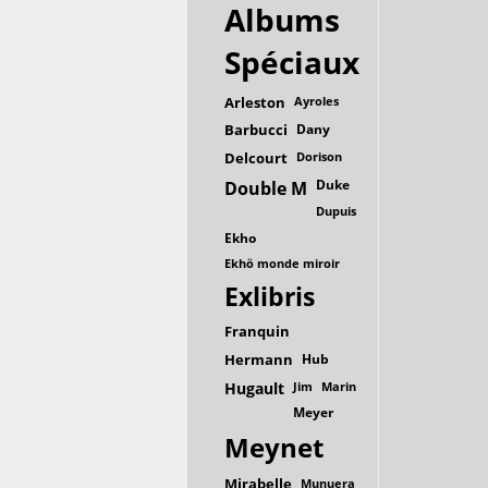
Albums
Spéciaux
Arleston
Ayroles
Barbucci
Dany
Delcourt
Dorison
Duke
Double M
Dupuis
Ekho
Ekhö monde miroir
Exlibris
Franquin
Hermann
Hub
Hugault
Jim
Marin
Meyer
Meynet
Mirabelle
Munuera