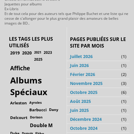
Jaquettes pour albums
Ex-Libris
Et de tout cela pour des auteurs tels que Philippe Buchet et une liste qui ne
cesse de s'allonger pour le plus grand plaisir des amateurs de belles
images de BD..
LES TAGS LES PLUS
PAGES PUBLIÉES SUR LE
UTILISÉS
SITE PAR MOIS
2019
2020
2021
2023
Juillet 2026
(1)
2025
Juin 2026
(1)
Affiche
Février 2026
(2)
Albums
Novembre 2025
(3)
Spéciaux
Octobre 2025
(6)
Août 2025
(1)
Arleston
Ayroles
Barbucci
Dany
Juin 2025
(1)
Delcourt
Dorison
Décembre 2024
(1)
Double M
Octobre 2024
(1)
Duke
Dupuis
Ekho