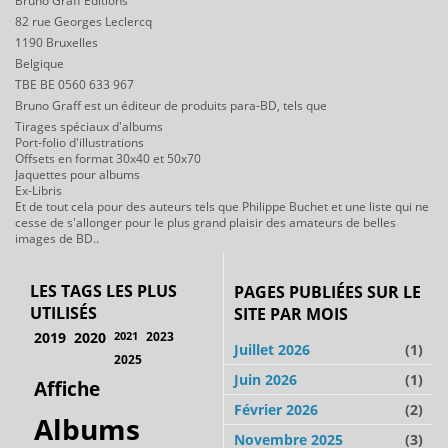
Bruno Graff Editions
82 rue Georges Leclercq
1190 Bruxelles
Belgique
TBE BE 0560 633 967
Bruno Graff est un éditeur de produits para-BD, tels que
Tirages spéciaux d'albums
Port-folio d'illustrations
Offsets en format 30x40 et 50x70
Jaquettes pour albums
Ex-Libris
Et de tout cela pour des auteurs tels que Philippe Buchet et une liste qui ne
cesse de s'allonger pour le plus grand plaisir des amateurs de belles
images de BD..
LES TAGS LES PLUS
PAGES PUBLIÉES SUR LE
UTILISÉS
SITE PAR MOIS
2019
2020
2021
2023
Juillet 2026
(1)
2025
Juin 2026
(1)
Affiche
Février 2026
(2)
Albums
Novembre 2025
(3)