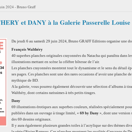
uin 2024 - Bruno Graff
HERY et DANY à la Galerie Passerelle Louise 
Du jeudi 6 au samedi 29 juin 2024, Bruno GRAFF Editions organise une dou
François Walthéry
40 superbes planches originales crayonnées du Natacha qui paraîtra dans les
illustrations mettant en scène la célèbre hôtesse de l’air.
Les planches crayonnées montrent tout le dynamisme et le sens du détail ép
ses pages. Ces planches sont une des rares occasions d’avoir une planche de
mythique de BD.
A la galerie, vous pourrez également découvrir une sélection d’albums à tirage
Walthéry, dont certains rarissimes à très petits tirages.
Dany
69 illustrations érotiques aux superbes couleurs, réalisées spécialement pour
publiées dans un ouvrage à tirage limité, «
69 by Dany
», dont une version
des 69 dessins originaux.
Il y aura également plusieurs grandes toiles à l’acrylique sur des thèmes div
la série Olivier Rameau. Ces planches montrent les qualités d’encrage de Da