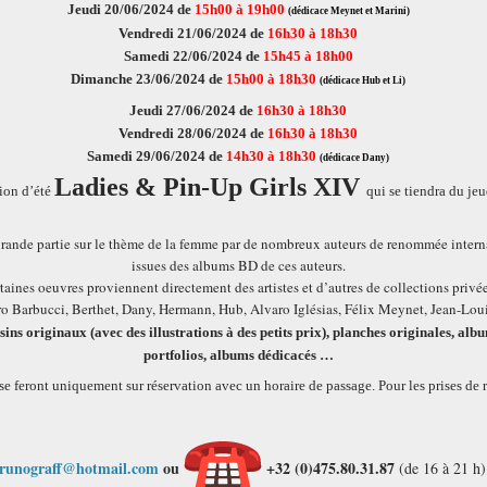
Jeudi 20/06/2024 de
15h00 à 19h00
(dédicace Meynet et Marini)
Vendredi 21/06/2024 de
16h30 à 18h30
Samedi 22/06/2024 de
15h45 à 18h00
Dimanche 23/06/2024 de
15h00 à 18h30
(dédicace Hub et Li)
Jeudi 27/06/2024 de
16h30 à 18h30
Vendredi 28/06/2024 de
16h30 à 18h30
Samedi 29/06/2024 de
14h30 à 18h30
(dédicace Dany)
Ladies & Pin-Up Girls XIV
tion d’été
qui se tiendra du j
 grande partie sur le thème de la femme par de nombreux auteurs de renommée interna
issues des albums BD de ces auteurs.
taines oeuvres proviennent directement des artistes et d’autres de collections privée
o Barbucci, Berthet, Dany, Hermann, Hub, Alvaro Iglésias, Félix Meynet, Jean-Loui
ns originaux (avec des illustrations à des petits prix), planches originales, albu
portfolios, albums dédicacés …
se feront uniquement sur réservation avec un horaire de passage.
Pour les prises de
runograff@hotmail.com
ou
+32 (0)475.80.31.87
(de 16 à 21 h)