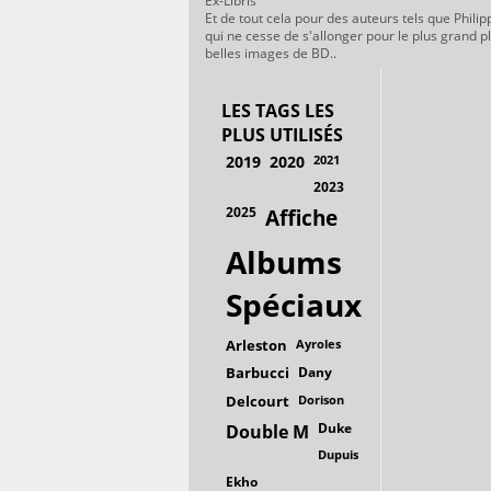
Ex-Libris
Et de tout cela pour des auteurs tels que Philip
qui ne cesse de s'allonger pour le plus grand p
belles images de BD..
LES TAGS LES
PLUS UTILISÉS
2019
2020
2021
2023
2025
Affiche
Albums
Spéciaux
Arleston
Ayroles
Barbucci
Dany
Delcourt
Dorison
Duke
Double M
Dupuis
Ekho