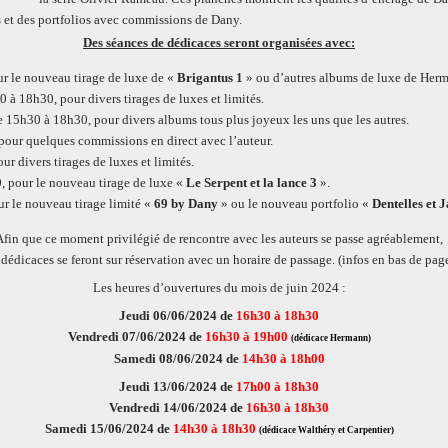
s et des portfolios avec commissions de Dany.
Des séances de dédicaces seront organisées avec:
ur le nouveau tirage de luxe de «
Brigantus 1
» ou d’autres albums de luxe de Her
 à 18h30, pour divers tirages de luxes et limités.
 15h30 à 18h30, pour divers albums tous plus joyeux les uns que les autres.
 pour quelques commissions en direct avec l’auteur.
ur divers tirages de luxes et limités.
, pour le nouveau tirage de luxe «
Le Serpent et la lance
3
».
r le nouveau tirage limité «
69 by Dany
» ou le nouveau portfolio «
Dentelles et J
Afin que ce moment privilégié de rencontre avec les auteurs se passe agréablement,
 dédicaces se feront sur réservation avec un horaire de passage. (infos en bas de pag
Les heures d’ouvertures du mois de juin 2024 :
Jeudi 06/06/2024 de
16h30 à 18h30
Vendredi 07/06/2024 de
16h30 à 19h00
(dédicace Hermann)
Samedi 08/06/2024 de
14h30 à 18h00
Jeudi 13/06/2024 de
17h00 à 18h30
Vendredi 14/06/2024 de
16h30 à 18h30
Samedi 15/06/2024 de
14h30 à 18h30
(dédicace Walthéry et Carpentier)