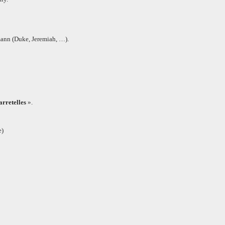
mann (Duke, Jeremiah, …).
arretelles
».
e)