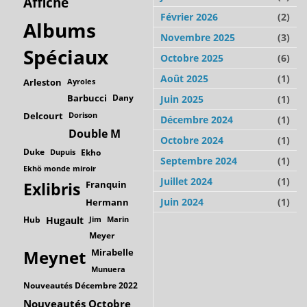
Affiche
Février 2026
(2)
Albums
Novembre 2025
(3)
Spéciaux
Octobre 2025
(6)
Août 2025
(1)
Arleston
Ayroles
Barbucci
Dany
Juin 2025
(1)
Delcourt
Dorison
Décembre 2024
(1)
Double M
Octobre 2024
(1)
Duke
Dupuis
Ekho
Septembre 2024
(1)
Ekhö monde miroir
Juillet 2024
(1)
Franquin
Exlibris
Juin 2024
(1)
Hermann
Hub
Hugault
Jim
Marin
Meyer
Mirabelle
Meynet
Munuera
Nouveautés Décembre 2022
Nouveautés Octobre