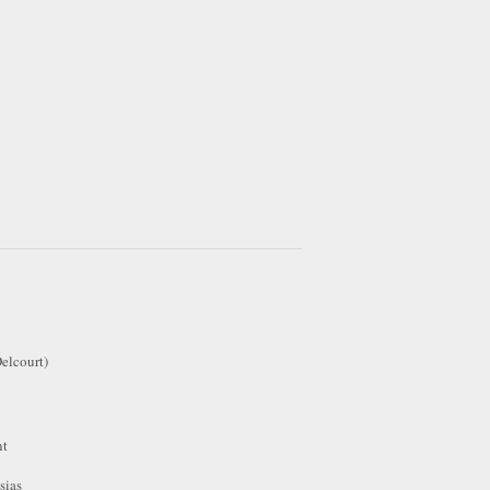
elcourt)
nt
sias