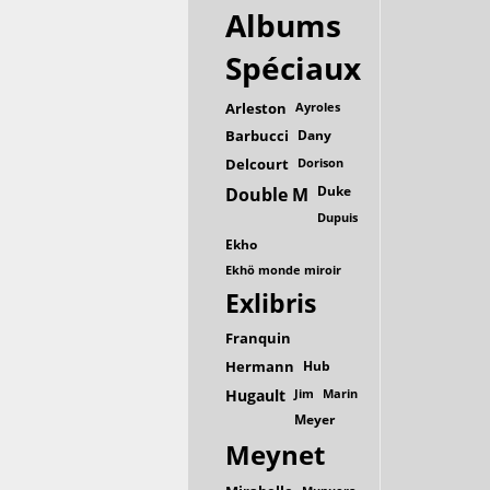
Albums
Spéciaux
Arleston
Ayroles
Barbucci
Dany
Delcourt
Dorison
Duke
Double M
Dupuis
Ekho
Ekhö monde miroir
Exlibris
Franquin
Hermann
Hub
Hugault
Jim
Marin
Meyer
Meynet