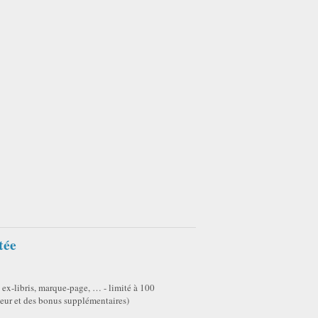
tée
x-libris, marque-page, … - limité à 100
eur et des bonus supplémentaires)