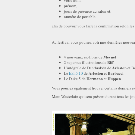
votre nom,
prénom,
jours de présence au salon et;
numéro de portable
afin de pouvoir vous faire la confirmation selon les 
Au festival vous pourrez voir mes dernières nouvea
Meynet
4 nouveaux ex-libris de
Riff
2 superbes illustrations de
Arleston
L’intégrale de Danthrakôn de
et B
Arleston
Barbucci
Le
Ekhö 10
de
et
Hermann
Huppen
Le Duke 5 de
et
Vous pourrez également trouver certains derniers
Marc Wasterlain qui sera présent durant tous les jo