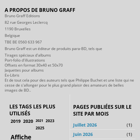
A PROPOS DE BRUNO GRAFF
Bruno Graff Editions
82 rue Georges Leclercq
1190 Bruxelles
Belgique
TBE BE 0560 633 967
Bruno Graff est un éditeur de produits para-BD, tels que
Tirages spéciaux d'albums
Port-folio d'illustrations
Offsets en format 30x40 et 50x70
Jaquettes pour albums
Ex-Libris
Et de tout cela pour des auteurs tels que Philippe Buchet et une liste qui ne
cesse de s'allonger pour le plus grand plaisir des amateurs de belles
images de BD..
LES TAGS LES PLUS
PAGES PUBLIÉES SUR LE
UTILISÉS
SITE PAR MOIS
2019
2020
2021
2023
Juillet 2026
(1)
2025
Juin 2026
(1)
Affiche