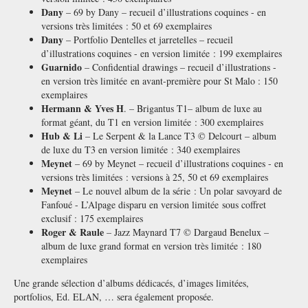
Dany
– 69 by Dany – recueil d’illustrations coquines - en
versions très limitées : 50 et 69 exemplaires
Dany
– Portfolio Dentelles et jarretelles – recueil
d’illustrations coquines - en version limitée : 199 exemplaires
Guarnido
– Confidential drawings – recueil d’illustrations -
en version très limitée en avant-première pour St Malo : 150
exemplaires
Hermann & Yves H
. – Brigantus T1– album de luxe au
format géant, du T1 en version limitée : 300 exemplaires
Hub & Li
– Le Serpent & la Lance T3 © Delcourt – album
de luxe du T3 en version limitée : 340 exemplaires
Meynet
– 69 by Meynet – recueil d’illustrations coquines - en
versions très limitées : versions à 25, 50 et 69 exemplaires
Meynet
– Le nouvel album de la série : Un polar savoyard de
Fanfoué - L’Alpage disparu en version limitée sous coffret
exclusif : 175 exemplaires
Roger & Raule
– Jazz Maynard T7 © Dargaud Benelux –
album de luxe grand format en version très limitée : 180
exemplaires
Une grande sélection d’albums dédicacés, d’images limitées,
portfolios, Ed. ELAN, … sera également proposée.