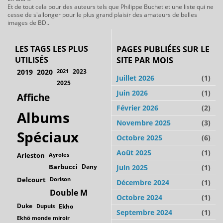
Et de tout cela pour des auteurs tels que Philippe Buchet et une liste qui ne
cesse de s'allonger pour le plus grand plaisir des amateurs de belles
images de BD..
LES TAGS LES PLUS
PAGES PUBLIÉES SUR LE
UTILISÉS
SITE PAR MOIS
2019
2020
2021
2023
Juillet 2026
(1)
2025
Juin 2026
(1)
Affiche
Février 2026
(2)
Albums
Novembre 2025
(3)
Spéciaux
Octobre 2025
(6)
Août 2025
(1)
Arleston
Ayroles
Barbucci
Dany
Juin 2025
(1)
Delcourt
Dorison
Décembre 2024
(1)
Double M
Octobre 2024
(1)
Duke
Dupuis
Ekho
Septembre 2024
(1)
Ekhö monde miroir