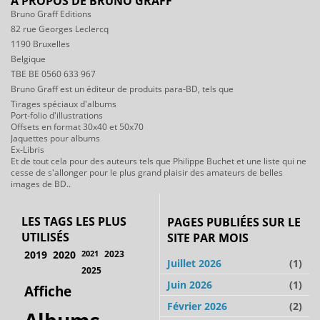
A PROPOS DE BRUNO GRAFF
Bruno Graff Editions
82 rue Georges Leclercq
1190 Bruxelles
Belgique
TBE BE 0560 633 967
Bruno Graff est un éditeur de produits para-BD, tels que
Tirages spéciaux d'albums
Port-folio d'illustrations
Offsets en format 30x40 et 50x70
Jaquettes pour albums
Ex-Libris
Et de tout cela pour des auteurs tels que Philippe Buchet et une liste qui ne
cesse de s'allonger pour le plus grand plaisir des amateurs de belles
images de BD..
LES TAGS LES PLUS
PAGES PUBLIÉES SUR LE
UTILISÉS
SITE PAR MOIS
2019
2020
2021
2023
Juillet 2026
(1)
2025
Juin 2026
(1)
Affiche
Février 2026
(2)