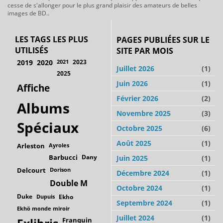
cesse de s'allonger pour le plus grand plaisir des amateurs de belles
images de BD..
LES TAGS LES PLUS
PAGES PUBLIÉES SUR LE
UTILISÉS
SITE PAR MOIS
2019
2020
2021
2023
Juillet 2026
(1)
2025
Juin 2026
(1)
Affiche
Février 2026
(2)
Albums
Novembre 2025
(3)
Spéciaux
Octobre 2025
(6)
Août 2025
(1)
Arleston
Ayroles
Barbucci
Dany
Juin 2025
(1)
Delcourt
Dorison
Décembre 2024
(1)
Double M
Octobre 2024
(1)
Duke
Dupuis
Ekho
Septembre 2024
(1)
Ekhö monde miroir
Juillet 2024
(1)
Franquin