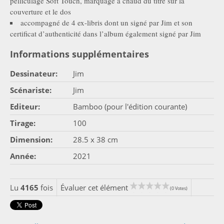
pelliculage Soft Touch, marquage à chaud du titre sur la
couverture et le dos
accompagné de 4 ex-libris dont un signé par Jim et son
certificat d’authenticité dans l’album également signé par Jim
Informations supplémentaires
Dessinateur:
Jim
Scénariste:
Jim
Editeur:
Bamboo (pour l'édition courante)
Tirage:
100
Dimension:
28.5 x 38 cm
Année:
2021
Lu
4165
fois
Évaluer cet élément
(0 Votes)