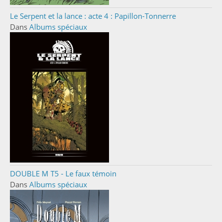
Le Serpent et la lance : acte 4 : Papillon-Tonnerre
Dans
Albums spéciaux
DOUBLE M T5 - Le faux témoin
Dans
Albums spéciaux