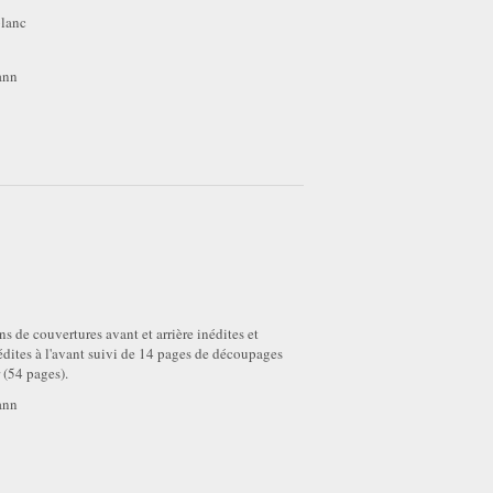
t blanc
ann
s de couvertures avant et arrière inédites et
dites à l'avant suivi de 14 pages de découpages
 (54 pages).
ann