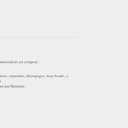
mmercialisés est composé :
eurs, crayonnés, découpages, story board,...)
n
gné par Hermann.