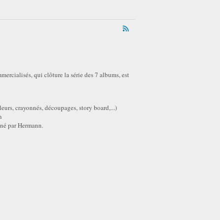
rcialisés, qui clôture la série des 7 albums, est
eurs, crayonnés, découpages, story board,...)
n
gné par Hermann.