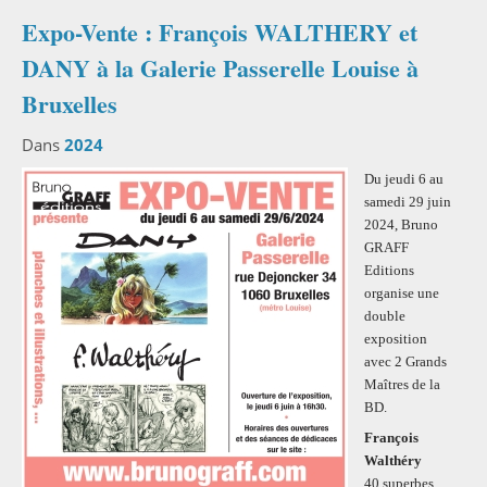
Expo-Vente : François WALTHERY et
DANY à la Galerie Passerelle Louise à
Bruxelles
Dans
2024
Du jeudi 6 au
samedi 29 juin
2024, Bruno
GRAFF
Editions
organise une
double
exposition
avec 2 Grands
Maîtres de la
BD.
François
Walthéry
40 superbes