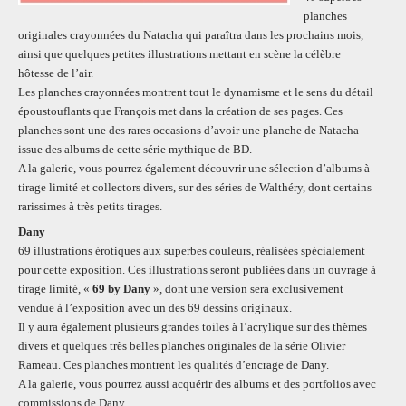
planches
originales crayonnées du Natacha qui paraîtra dans les prochains mois,
ainsi que quelques petites illustrations mettant en scène la célèbre
hôtesse de l’air.
Les planches crayonnées montrent tout le dynamisme et le sens du détail
époustouflants que François met dans la création de ses pages. Ces
planches sont une des rares occasions d’avoir une planche de Natacha
issue des albums de cette série mythique de BD.
A la galerie, vous pourrez également découvrir une sélection d’albums à
tirage limité et collectors divers, sur des séries de Walthéry, dont certains
rarissimes à très petits tirages.
Dany
69 illustrations érotiques aux superbes couleurs, réalisées spécialement
pour cette exposition. Ces illustrations seront publiées dans un ouvrage à
tirage limité, «
69 by Dany
», dont une version sera exclusivement
vendue à l’exposition avec un des 69 dessins originaux.
Il y aura également plusieurs grandes toiles à l’acrylique sur des thèmes
divers et quelques très belles planches originales de la série Olivier
Rameau. Ces planches montrent les qualités d’encrage de Dany.
A la galerie, vous pourrez aussi acquérir des albums et des portfolios avec
commissions de Dany.