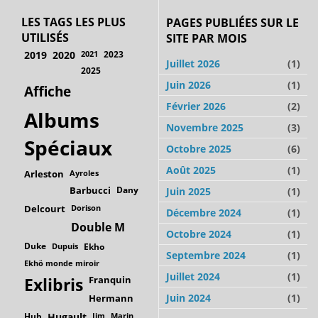
LES TAGS LES PLUS
PAGES PUBLIÉES SUR LE
UTILISÉS
SITE PAR MOIS
2019
2020
2021
2023
Juillet 2026
(1)
2025
Juin 2026
(1)
Affiche
Février 2026
(2)
Albums
Novembre 2025
(3)
Spéciaux
Octobre 2025
(6)
Août 2025
(1)
Arleston
Ayroles
Barbucci
Dany
Juin 2025
(1)
Delcourt
Dorison
Décembre 2024
(1)
Double M
Octobre 2024
(1)
Duke
Dupuis
Ekho
Septembre 2024
(1)
Ekhö monde miroir
Juillet 2024
(1)
Franquin
Exlibris
Juin 2024
(1)
Hermann
Hub
Hugault
Jim
Marin