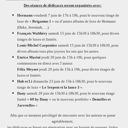
Des séances de dédicaces seront organisées avec:
Hermann
vendredi 7 juin de 17h à 19h, pour le nouveau tirage de
luxe de «
Brigantus 1
» ou d’autres albums de luxe de Hermann
(Duke, Jeremiah, …).
François Walthéry
samedi 15 juin de 15h30 à 18h30, pour divers
tirages de luxes et limités.
Louis-Michel Carpentier
samedi 15 juin de 15h30 à 18h30, pour
divers albums tous plus joyeux les uns que les autres.
Enrico Marini
jeudi 20 juin de 15h à 19h, pour quelques
commissions en direct avec l’auteur.
Félix Meynet
jeudi 20 juin de 15h à 19h, pour divers tirages de
luxes et limités.
Hub et Li
dimanche 23 juin de 15h à 18h30, pour le nouveau
tirage de luxe «
Le Serpent et la lance
3
».
Dany
samedi 29 juin de 15h30 à 18h30, pour le nouveau tirage
limité «
69 by Dany
» ou le nouveau portfolio «
Dentelles et
Jarretelles
».
Afin que ce moment privilégié de rencontre avec les auteurs se passe
agréablement,
les dédicaces se feront sur réservation avec un horaire de passage. (infos