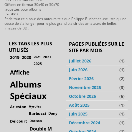
Offsets en format 30x40 et 50x70
Jaquettes pour albums
Ex-Libris
Et de tout cela pour des auteurs tels que Philippe Buchet et une liste qui ne
cesse de s'allonger pour le plus grand plaisir des amateurs de belles
images de BD..
LES TAGS LES PLUS
PAGES PUBLIÉES SUR LE
UTILISÉS
SITE PAR MOIS
2019
2020
2021
2023
Juillet 2026
(1)
2025
Juin 2026
(1)
Affiche
Février 2026
(2)
Albums
Novembre 2025
(3)
Spéciaux
Octobre 2025
(6)
Août 2025
(1)
Arleston
Ayroles
Barbucci
Dany
Juin 2025
(1)
Delcourt
Dorison
Décembre 2024
(1)
Double M
Octobre 2024
(1)