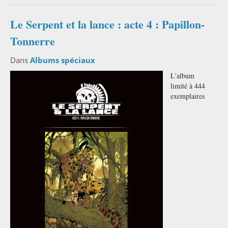
Le Serpent et la lance : acte 4 : Papillon-
Tonnerre
Dans
Albums spéciaux
L'album
limité à 444
exemplaires