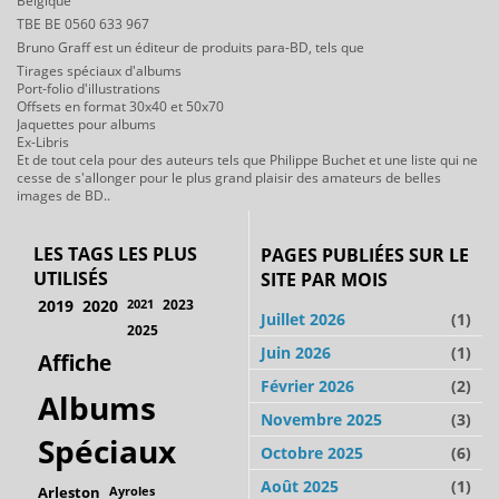
Belgique
TBE BE 0560 633 967
Bruno Graff est un éditeur de produits para-BD, tels que
Tirages spéciaux d'albums
Port-folio d'illustrations
Offsets en format 30x40 et 50x70
Jaquettes pour albums
Ex-Libris
Et de tout cela pour des auteurs tels que Philippe Buchet et une liste qui ne
cesse de s'allonger pour le plus grand plaisir des amateurs de belles
images de BD..
LES TAGS LES PLUS
PAGES PUBLIÉES SUR LE
UTILISÉS
SITE PAR MOIS
2019
2020
2021
2023
Juillet 2026
(1)
2025
Juin 2026
(1)
Affiche
Février 2026
(2)
Albums
Novembre 2025
(3)
Spéciaux
Octobre 2025
(6)
Août 2025
(1)
Arleston
Ayroles